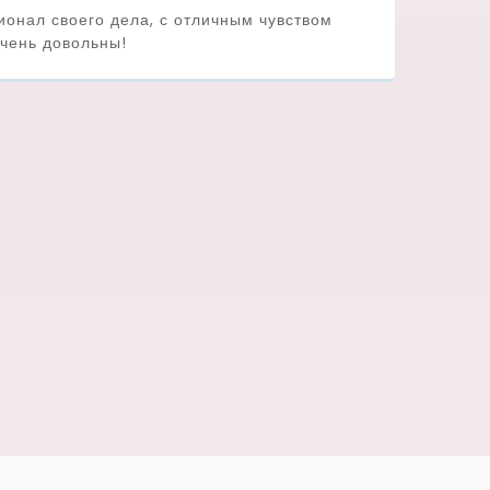
онал своего дела, с отличным чувством
чень довольны!