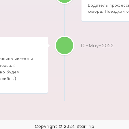
Водитель професси
юмора. Поездкой о
10-May-2022
ашина чистая и
похвал:
ьно будем
асибо :)
Copyright © 2024 StarTrip